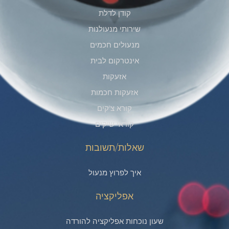
קודן לדלת
שירותי מנעולנות
מנעולים חכמים
אינטרקום לבית
אזעקות
אזעקות חכמות
קורא צ'קים​
קוראי שיקים
שאלות/תשובות
איך לפרוץ מנעול
אפליקציה
שעון נוכחות אפליקציה להורדה