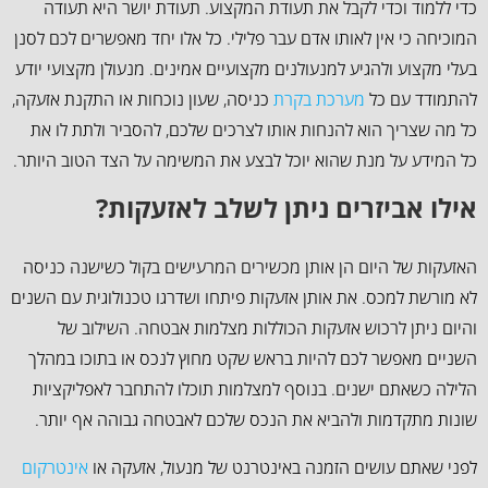
כדי ללמוד וכדי לקבל את תעודת המקצוע. תעודת יושר היא תעודה
המוכיחה כי אין לאותו אדם עבר פלילי. כל אלו יחד מאפשרים לכם לסנן
בעלי מקצוע ולהגיע למנעולנים מקצועיים אמינים. מנעולן מקצועי יודע
להתמודד עם כל
מערכת בקרת
כניסה, שעון נוכחות או התקנת אזעקה,
כל מה שצריך הוא להנחות אותו לצרכים שלכם, להסביר ולתת לו את
כל המידע על מנת שהוא יוכל לבצע את המשימה על הצד הטוב היותר.
אילו אביזרים ניתן לשלב לאזעקות?
האזעקות של היום הן אותן מכשירים המרעישים בקול כשישנה כניסה
לא מורשת למכס. את אותן אזעקות פיתחו ושדרגו טכנולוגית עם השנים
והיום ניתן לרכוש אזעקות הכוללות מצלמות אבטחה. השילוב של
השניים מאפשר לכם להיות בראש שקט מחוץ לנכס או בתוכו במהלך
הלילה כשאתם ישנים. בנוסף למצלמות תוכלו להתחבר לאפליקציות
שונות מתקדמות ולהביא את הנכס שלכם לאבטחה גבוהה אף יותר.
לפני שאתם עושים הזמנה באינטרנט של מנעול, אזעקה או
אינטרקום