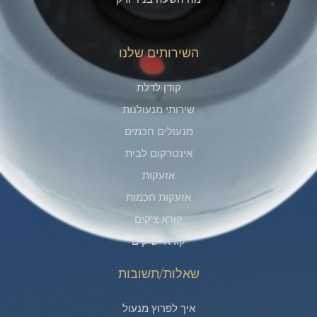
השירותים שלנו
קודן לדלת
שירותי מנעולנות
מנעולים חכמים
אינטרקום לבית
אזעקות
אזעקות חכמות
קורא צ'קים​
קוראי שיקים
שאלות/תשובות
איך לפרוץ מנעול