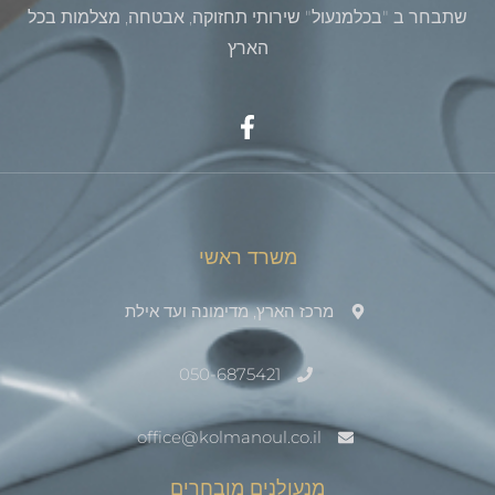
שתבחר ב "בכלמנעול" שירותי תחזוקה, אבטחה, מצלמות בכל
הארץ
משרד ראשי
מרכז הארץ, מדימונה ועד אילת
050-6875421
office@kolmanoul.co.il
מנעולנים מובחרים