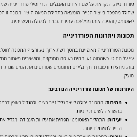
פורדרינייה, הנקראת על שם האחים האנגלים הנרי וסילי פורדרינייה שמי
שחולל מהפכה בייצור הנייר. הו
לאוטומטי, והפכה אותו ממלאכה עתירת עבודה לפעולה תעשייתית.
תכונות ויתרונות הפורדרינייה
מכונת הפורדרינייה מאופיינת במסך רשת ארוך, נע ורציף המכונה 'חוט'.
עץ על החוט. כשהחוט נע, המים בעיסה מתנקזים, ומשאירים מאחור מחצל
בזה. מחצלת זו עוברת דרך גלילים מחוממים שסוחטים את המים שנותרו ודו
מוצק.
היתרונות של מכונת פורדרינייה הם רבים:
מהירות:
המכונה יכולה לייצר גליל נייר רציף, ולהגדיל באופן דרמט
בהשוואה לשיטות ידניות.
יעילות:
התהליך האוטומטי מפחית את עלויות העבודה ומגדיל את 
הנייר למשתלם יותר.
איכות:
המכונה מייצרת נייר בעובי ובגודל עקביים, מה שמבטיח פל