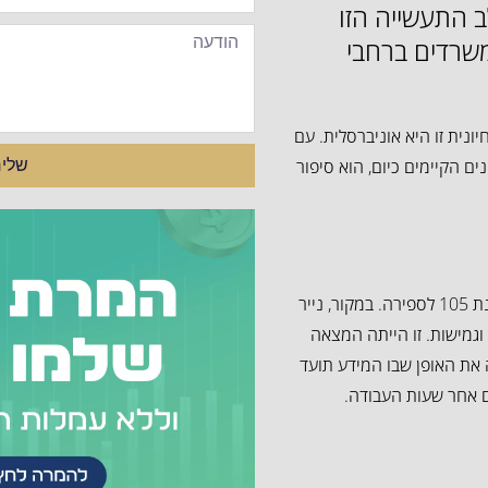
ל-500 מיליארד דולר עד 2023? בלב התעשייה הזו
 של משרדים ברחבי
נית זו היא אוניברסלית. עם
ים הקיימים כיום, הוא סיפור
שלי
סיפור הנייר מתחיל בסין העתיקה, שם הוא הומצא לראשונה בסביבות שנת 105 לספירה. במקור, נייר
וגמישות. זו הייתה המצאה
 את האופן שבו המידע תועד
ם אחר שעות העבודה.