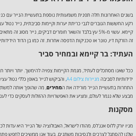
בשנים האחרונות חלה תפנית משמעותית נוספת בתעשיית הנייר עם כניסת
רקע החששות הגוברים לגבי כריתת יערות וקיימות סביבתית, נייר נטול 
קיימא. עשוי מ-5% עץ בלבד והשאר חומרים דביקים, נייר מסוג זה
זה הזרקת דיו, טונר או טכניקות הדפסה אחרות. זה כמו בן הדוד הידידותי לסביבה של
העתיד: בר קיימא ובמחיר סביר
ככל שאנו מסתכלים לעתיד, מגמת הקיימות צפויה להימשך. יותר ויותר 
ידידותיות לסביבה
מניירות צילום A4
, והביקוש לנייר באופן כללי נטול עצ
התחרות בתעשיית הנייר מורידה את ה
מחירים
, מה שהופך אותה למשתלמ
מבצע שלא נגמר לעולם, ומציע את האפשרויות ההזולות לעסקים כדי לענ
מסקנות
מניו יורק ללוס אנג'לס, מהודו לישראל, האבולוציה של הנייר היא עדות ל
שלנו להסתגל לצרכים ולנסיבות משתנים. בעוד אנו ממשיכים לחפש פתרונ