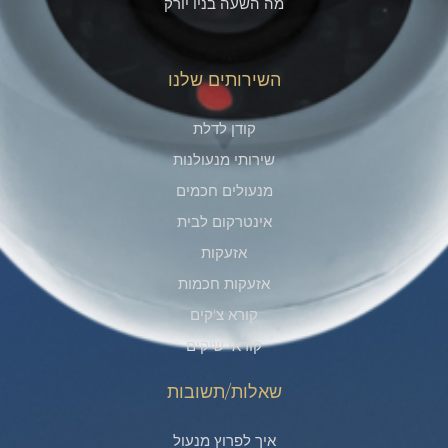
מה השעה בניו יורק
השירותים שלנו
קודן לדלת
שירותי מנעולנות
מנעולים חכמים
אינטרקום לבית
אזעקות
אזעקות חכמות
קורא צ'קים​
קוראי שיקים
שאלות/תשובות
איך לפרוץ מנעול