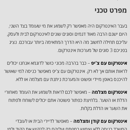
מפרט טכני
בעבר האינטרקום היה מאפשר רק לשמוע את מי שעומד בצד השני,
היום ישנם הרבה מאוד דגמים וסוגים שונים לאינטרקום לבית ולעסק,
עליכם תחילה לחשוב מה היא הדרך המתאימה ביותר עבורכם. נציג
בפניכם 3 סוגים של מערכות אינטרקום.
אינטרקום עם צ'יפ
– כבר בהרבה מכוני כושר לדוגמא אנחנו יכולים
לראות אותם אך לא רק. אינטרקום עם צ'יפ מאפשר כניסה למי שאושר
להיכנס באופן מיידי ופשוט והמערכת ניתנת עם מצלמה או ללא.
אינטרקום מצלמה
– מאפשר לכם לראות ולשמוע את העומד מאחורי
הדלת או השער. בלחיצת כפתור פשוטה אתם יכולים לשוחח ולפתוח
את השער או הדלת בקלות.
אינטרקום עם קודן ומצלמה
– מאפשר לדיירי הבית או לעובדי
המשרד כניסה ללא שימוש במפתח ועליהם רק להקיש את הקוד ולמי