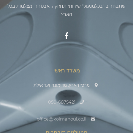
שתבחר ב "בכלמנעול" שירותי תחזוקה, אבטחה, מצלמות בכל
הארץ
משרד ראשי
מרכז הארץ, מדימונה ועד אילת
050-6875421
office@kolmanoul.co.il
מנעולנים מובחרים