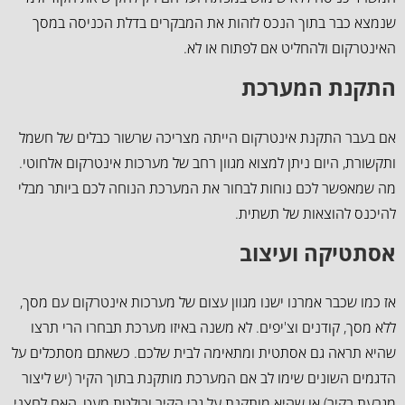
שנמצא כבר בתוך הנכס לזהות את המבקרים בדלת הכניסה במסך
האינטרקום ולהחליט אם לפתוח או לא.
התקנת המערכת
אם בעבר התקנת אינטרקום הייתה מצריכה שרשור כבלים של חשמל
ותקשורת, היום ניתן למצוא מגוון רחב של מערכות אינטרקום אלחוטי.
מה שמאפשר לכם נוחות לבחור את המערכת הנוחה לכם ביותר מבלי
להיכנס להוצאות של תשתית.
אסתטיקה ועיצוב
אז כמו שכבר אמרנו ישנו מגוון עצום של מערכות אינטרקום עם מסך,
ללא מסך, קודנים וצ'יפים. לא משנה באיזו מערכת תבחרו הרי תרצו
שהיא תראה גם אסתטית ומתאימה לבית שלכם. כשאתם מסתכלים על
הדגמים השונים שימו לב אם המערכת מותקנת בתוך הקיר (יש ליצור
מגרעת בקיר) או שהיא מותקנת על גבי הקיר ובולטת מעט, האם לחצני